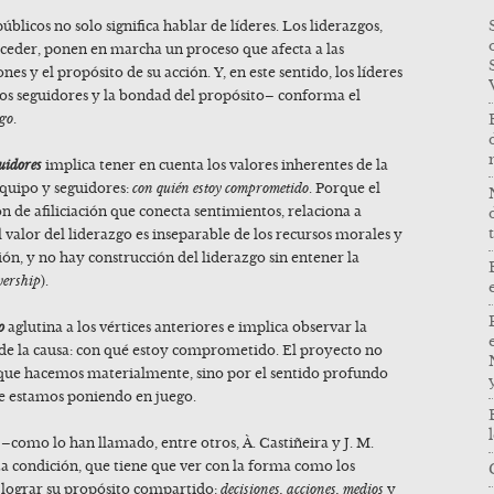
blicos no solo significa hablar de líderes. Los liderazgos,
eder, ponen en marcha un proceso que afecta a las
nes y el propósito de su acción. Y, en este sentido, los líderes
los seguidores y la bondad del propósito– conforma el
zgo
.
guidores
implica tener en cuenta los valores inherentes de la
equipo y seguidores:
con quién estoy comprometido
. Porque el
ón de afiliciación que conecta sentimientos, relaciona a
l valor del liderazgo es inseparable de los recursos morales y
ión, y no hay construcción del liderazgo sin entener la
wership
).
o
aglutina a los vértices anteriores e implica observar la
 de la causa: con qué estoy comprometido. El proyecto no
 que hacemos materialmente, sino por el sentido profundo
e estamos poniendo en juego.
 –como lo han llamado, entre otros, À. Castiñeira y J. M.
 condición, que tiene que ver con la forma como los
a lograr su propósito compartido:
decisiones, acciones, medios
y