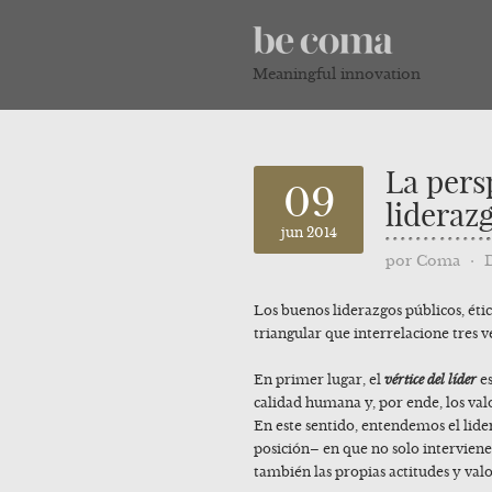
Meaningful innovation
La pers
09
lideraz
jun 2014
por
Coma
⋅
Los buenos liderazgos públicos, étic
triangular que interrelacione tres 
En primer lugar, el
vértice del líder
es
calidad humana y, por ende, los va
En este sentido, entendemos el li
posición– en que no solo interviene
también las propias actitudes y val