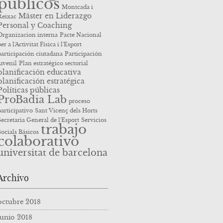
públicos
Montcada i
Máster en Liderazgo
Reixac
Personal y Coaching
Organizacion interna
Pacte Nacional
er a l'Activitat Física i l'Esport
participación ciutadana
Participación
juvenil
Plan estratégico sectorial
planificación educativa
planificación estratégica
Políticas públicas
ProBadia Lab
proceso
participativo
Sant Vicenç dels Horts
Secretaria General de l'Esport
Servicios
trabajo
Socials Básicos
colaborativo
universitat de barcelona
Archivo
octubre 2018
junio 2018