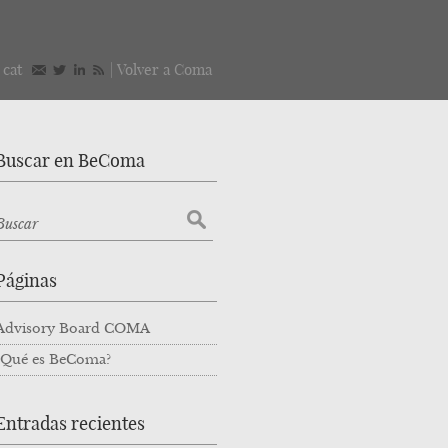
/
cat
|
Volver a Coma
Buscar en BeComa
Páginas
Advisory Board COMA
¿Qué es BeComa?
Entradas recientes