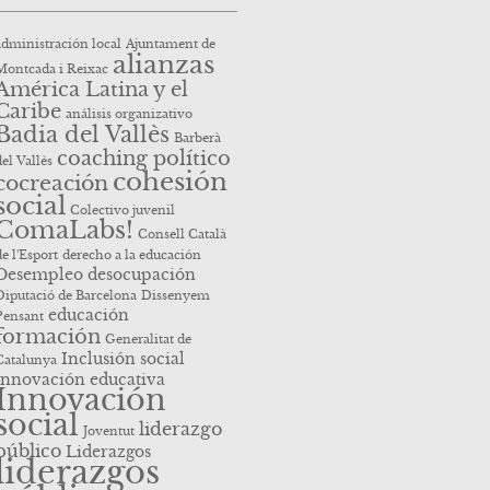
administración local
Ajuntament de
alianzas
Montcada i Reixac
América Latina y el
Caribe
análisis organizativo
Badia del Vallès
Barberà
coaching político
del Vallès
cohesión
cocreación
social
Colectivo juvenil
ComaLabs!
Consell Català
de l'Esport
derecho a la educación
Desempleo
desocupación
Diputació de Barcelona
Dissenyem
educación
Pensant
formación
Generalitat de
Inclusión social
Catalunya
innovación educativa
Innovación
social
liderazgo
Joventut
público
Liderazgos
liderazgos