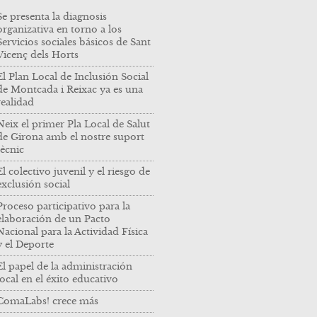
Se presenta la diagnosis
organizativa en torno a los
Servicios sociales básicos de Sant
Vicenç dels Horts
El Plan Local de Inclusión Social
de Montcada i Reixac ya es una
realidad
Neix el primer Pla Local de Salut
de Girona amb el nostre suport
tècnic
El colectivo juvenil y el riesgo de
exclusión social
Proceso participativo para la
elaboración de un Pacto
Nacional para la Actividad Física
y el Deporte
El papel de la administración
local en el éxito educativo
ComaLabs! crece más