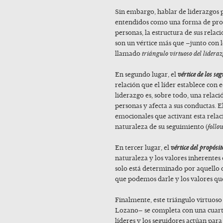
Sin embargo, hablar de liderazgos pú
entendidos como una forma de proc
personas, la estructura de sus relacio
son un vértice más que –junto con 
llamado
triángulo virtuoso del lidera
En segundo lugar, el
vértice de los se
relación que el líder establece con 
liderazgo es, sobre todo, una relaci
personas y afecta a sus conductas. E
emocionales que activant esta relac
naturaleza de su seguimiento (
follo
En tercer lugar, el
vértice del propósit
naturaleza y los valores inherentes
solo está determinado por aquello
que podemos darle y los valores qu
Finalmente, este triángulo virtuoso
Lozano– se completa con una cuarta
líderes y los seguidores actúan par