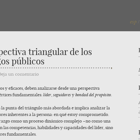
esp
pectiva triangular de los
gos públicos
Deja un comentario
os y eficaces, deben analizarse desde una perspectiva
vértices fundamentales:
líder
,
seguidores
y
bondad del propósito
.
 la punta del triángulo más abordada e implica analizar la
lores inherentes a la persona: en qué estoy comprometido.
derazgo como un proceso dinámico complejo –no como una
n las competencias, habilidades y capacidades del líder, sino
ores fundamentales.