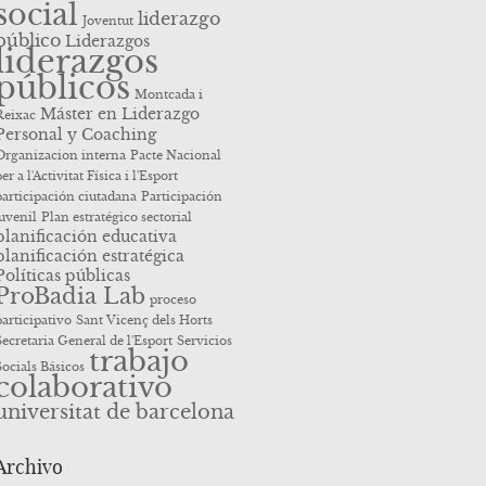
social
liderazgo
Joventut
público
Liderazgos
liderazgos
públicos
Montcada i
Máster en Liderazgo
Reixac
Personal y Coaching
Organizacion interna
Pacte Nacional
er a l'Activitat Física i l'Esport
participación ciutadana
Participación
juvenil
Plan estratégico sectorial
planificación educativa
planificación estratégica
Políticas públicas
ProBadia Lab
proceso
participativo
Sant Vicenç dels Horts
Secretaria General de l'Esport
Servicios
trabajo
Socials Básicos
colaborativo
universitat de barcelona
Archivo