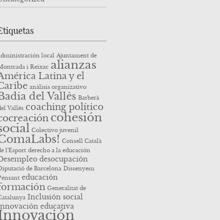
Etiquetas
administración local
Ajuntament de
alianzas
Montcada i Reixac
América Latina y el
Caribe
análisis organizativo
Badia del Vallès
Barberà
coaching político
del Vallès
cohesión
cocreación
social
Colectivo juvenil
ComaLabs!
Consell Català
de l'Esport
derecho a la educación
Desempleo
desocupación
Diputació de Barcelona
Dissenyem
educación
Pensant
formación
Generalitat de
Inclusión social
Catalunya
innovación educativa
Innovación