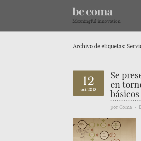
Meaningful innovation
Archivo de etiquetas:
Servi
Se pres
12
en torno
oct 2018
básicos
por
Coma
⋅