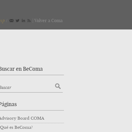
esp
/
|
Volver a Coma
Buscar en BeComa
Páginas
Advisory Board COMA
¿Qué es BeComa?