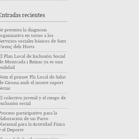
Entradas recientes
Se presenta la diagnosis
organizativa en torno a los
Servicios sociales básicos de Sant
Vicenç dels Horts
El Plan Local de Inclusión Social
de Montcada i Reixac ya es una
realidad
Neix el primer Pla Local de Salut
de Girona amb el nostre suport
tècnic
El colectivo juvenil y el riesgo de
exclusión social
Proceso participativo para la
elaboración de un Pacto
Nacional para la Actividad Física
y el Deporte