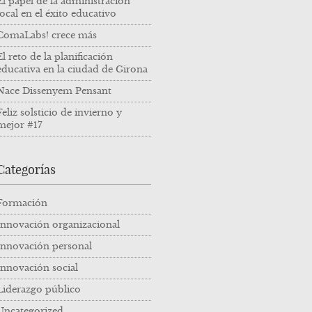
El papel de la administración
local en el éxito educativo
ComaLabs! crece más
El reto de la planificación
educativa en la ciudad de Girona
Nace Dissenyem Pensant
Feliz solsticio de invierno y
mejor #17
Categorías
Formación
Innovación organizacional
Innovación personal
Innovación social
Liderazgo público
Uncategorized