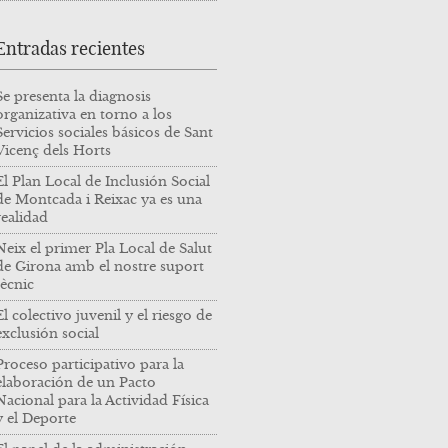
Entradas recientes
Se presenta la diagnosis
organizativa en torno a los
Servicios sociales básicos de Sant
Vicenç dels Horts
El Plan Local de Inclusión Social
de Montcada i Reixac ya es una
realidad
Neix el primer Pla Local de Salut
de Girona amb el nostre suport
tècnic
El colectivo juvenil y el riesgo de
exclusión social
Proceso participativo para la
elaboración de un Pacto
Nacional para la Actividad Física
y el Deporte