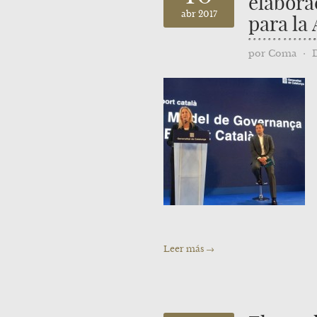
elabora
abr 2017
para la 
por
Coma
⋅
Leer más →