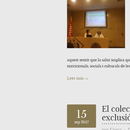
aquest sentit que la salut implica que
nutricionals, socials i culturals de le
Leer más →
El colec
15
exclusi
sep 2017
por
Coma
⋅