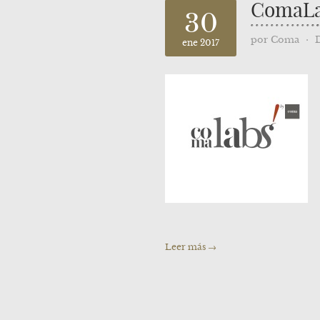
ComaLa
30
por
Coma
⋅
ene 2017
Leer más →