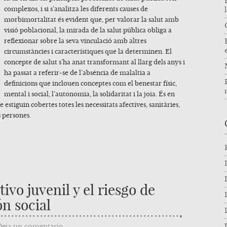
complexos, i si s’analitza les diferents causes de
morbimortalitat és evident que, per valorar la salut amb
visió poblacional, la mirada de la salut pública obliga a
reflexionar sobre la seva vinculació amb altres
circumstàncies i característiques que la determinen. El
concepte de salut s’ha anat transformant al llarg dels anys i
ha passat a referir-se de l’absència de malaltia a
definicions que inclouen conceptes com el benestar físic,
mental i social, l’autonomia, la solidaritat i la joia. És en
 estiguin cobertes totes les necessitats afectives, sanitàries,
s persones.
tivo juvenil y el riesgo de
ón social
Deja un comentario