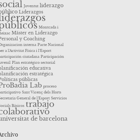
social
liderazgo
Joventut
público
Liderazgos
liderazgos
públicos
Montcada i
Máster en Liderazgo
Reixac
Personal y Coaching
Organizacion interna
Pacte Nacional
er a l'Activitat Física i l'Esport
participación ciutadana
Participación
juvenil
Plan estratégico sectorial
planificación educativa
planificación estratégica
Políticas públicas
ProBadia Lab
proceso
participativo
Sant Vicenç dels Horts
Secretaria General de l'Esport
Servicios
trabajo
Socials Básicos
colaborativo
universitat de barcelona
Archivo