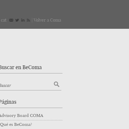
/
cat
|
Volver a Coma
Buscar en BeComa
Páginas
Advisory Board COMA
¿Qué es BeComa?