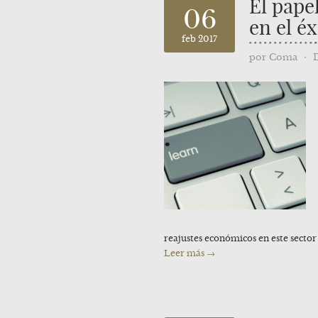
El pape
06
en el é
feb 2017
por
Coma
⋅
reajustes económicos en este sector 
Leer más →