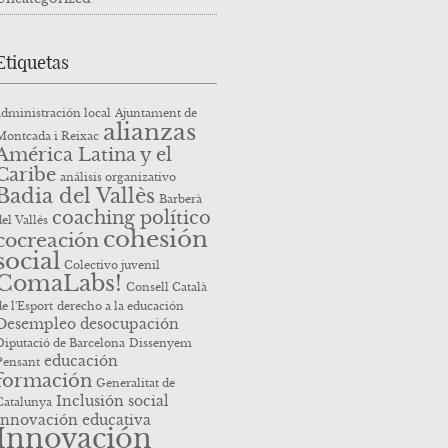
Etiquetas
administración local
Ajuntament de
alianzas
Montcada i Reixac
América Latina y el
Caribe
análisis organizativo
Badia del Vallès
Barberà
coaching político
del Vallès
cohesión
cocreación
social
Colectivo juvenil
ComaLabs!
Consell Català
de l'Esport
derecho a la educación
Desempleo
desocupación
Diputació de Barcelona
Dissenyem
educación
Pensant
formación
Generalitat de
Inclusión social
Catalunya
innovación educativa
Innovación