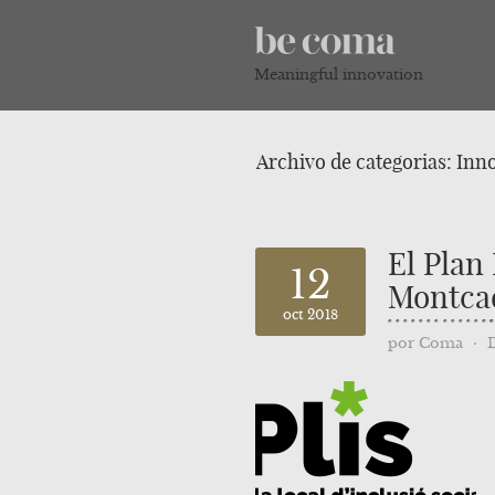
Meaningful innovation
Archivo de categorias:
Inno
El Plan
12
Montcad
oct 2018
por
Coma
⋅