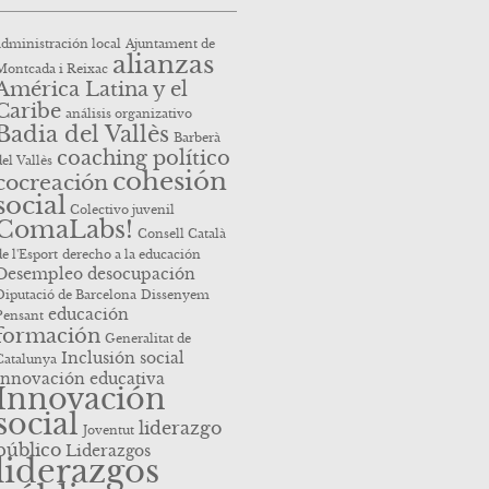
administración local
Ajuntament de
alianzas
Montcada i Reixac
América Latina y el
Caribe
análisis organizativo
Badia del Vallès
Barberà
coaching político
del Vallès
cohesión
cocreación
social
Colectivo juvenil
ComaLabs!
Consell Català
de l'Esport
derecho a la educación
Desempleo
desocupación
Diputació de Barcelona
Dissenyem
educación
Pensant
formación
Generalitat de
Inclusión social
Catalunya
innovación educativa
Innovación
social
liderazgo
Joventut
público
Liderazgos
liderazgos