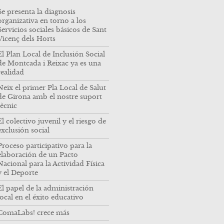
Se presenta la diagnosis
organizativa en torno a los
Servicios sociales básicos de Sant
Vicenç dels Horts
El Plan Local de Inclusión Social
de Montcada i Reixac ya es una
realidad
Neix el primer Pla Local de Salut
de Girona amb el nostre suport
tècnic
El colectivo juvenil y el riesgo de
exclusión social
Proceso participativo para la
elaboración de un Pacto
Nacional para la Actividad Física
y el Deporte
El papel de la administración
local en el éxito educativo
ComaLabs! crece más