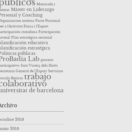
públicos
Montcada i
Máster en Liderazgo
Reixac
Personal y Coaching
Organizacion interna
Pacte Nacional
er a l'Activitat Física i l'Esport
participación ciutadana
Participación
juvenil
Plan estratégico sectorial
planificación educativa
planificación estratégica
Políticas públicas
ProBadia Lab
proceso
participativo
Sant Vicenç dels Horts
Secretaria General de l'Esport
Servicios
trabajo
Socials Básicos
colaborativo
universitat de barcelona
Archivo
octubre 2018
junio 2018