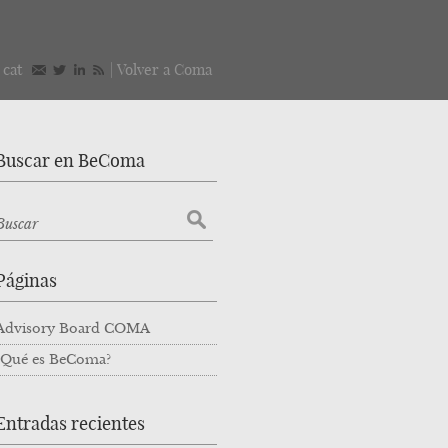
/
cat
|
Volver a Coma
Buscar en BeComa
Páginas
Advisory Board COMA
¿Qué es BeComa?
Entradas recientes