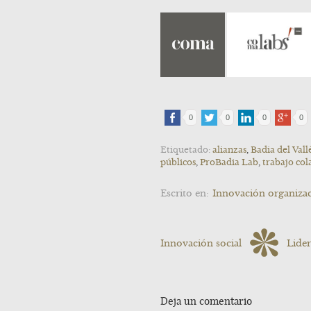
0
0
0
0
Etiquetado:
alianzas
,
Badia del Vall
públicos
,
ProBadia Lab
,
trabajo col
Escrito en:
Innovación organizac
Innovación social
Lide
Deja un comentario