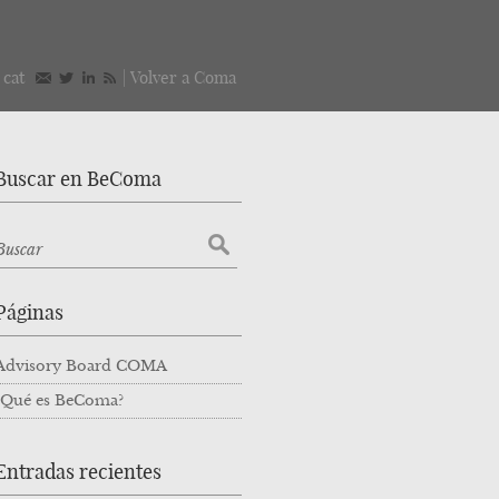
/
cat
|
Volver a Coma
Buscar en BeComa
Páginas
Advisory Board COMA
¿Qué es BeComa?
Entradas recientes