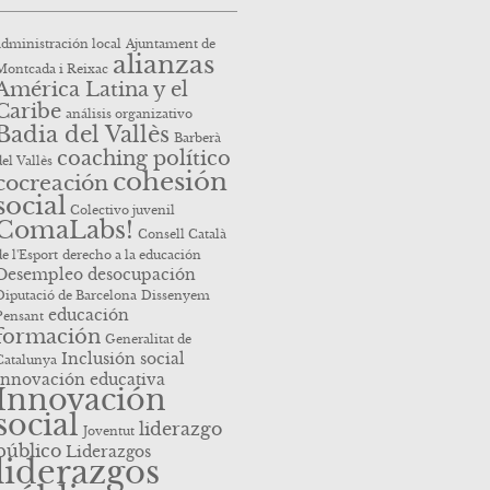
administración local
Ajuntament de
alianzas
Montcada i Reixac
América Latina y el
Caribe
análisis organizativo
Badia del Vallès
Barberà
coaching político
del Vallès
cohesión
cocreación
social
Colectivo juvenil
ComaLabs!
Consell Català
de l'Esport
derecho a la educación
Desempleo
desocupación
Diputació de Barcelona
Dissenyem
educación
Pensant
formación
Generalitat de
Inclusión social
Catalunya
innovación educativa
Innovación
social
liderazgo
Joventut
público
Liderazgos
liderazgos