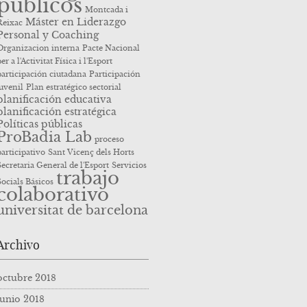
públicos
Montcada i
Máster en Liderazgo
Reixac
Personal y Coaching
Organizacion interna
Pacte Nacional
er a l'Activitat Física i l'Esport
participación ciutadana
Participación
juvenil
Plan estratégico sectorial
planificación educativa
planificación estratégica
Políticas públicas
ProBadia Lab
proceso
participativo
Sant Vicenç dels Horts
Secretaria General de l'Esport
Servicios
trabajo
Socials Básicos
colaborativo
universitat de barcelona
Archivo
octubre 2018
junio 2018