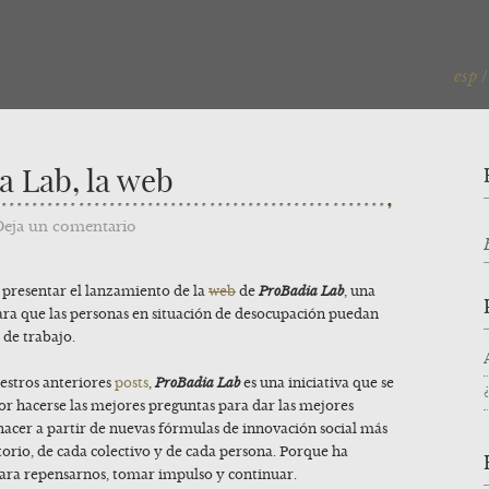
esp
a Lab, la web
Deja un comentario
e presentar el lanzamiento de la
web
de
ProBadia Lab
,
una
para que las personas en situación de desocupación puedan
 de trabajo.
stros anteriores
posts
,
ProBadia Lab
es una iniciativa que se
r hacerse las mejores preguntas para dar las mejores
hacer a partir de nuevas fórmulas de innovación social más
itorio, de cada colectivo y de cada persona. Porque ha
ara repensarnos, tomar impulso y continuar.