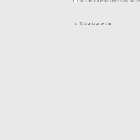
Recibir un email con cada nuevo
←
Entrada anterior