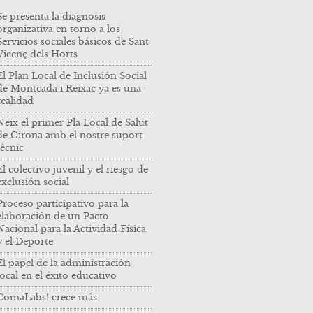
Se presenta la diagnosis
organizativa en torno a los
Servicios sociales básicos de Sant
Vicenç dels Horts
El Plan Local de Inclusión Social
de Montcada i Reixac ya es una
realidad
Neix el primer Pla Local de Salut
de Girona amb el nostre suport
tècnic
El colectivo juvenil y el riesgo de
exclusión social
Proceso participativo para la
elaboración de un Pacto
Nacional para la Actividad Física
y el Deporte
El papel de la administración
local en el éxito educativo
ComaLabs! crece más