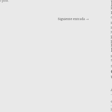
 post.
Siguiente entrada
→
p