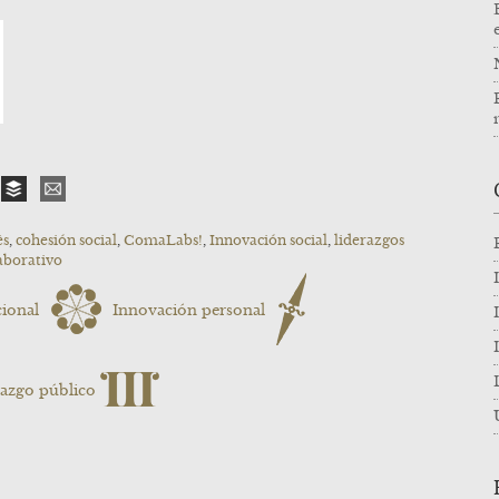
ès
,
cohesión social
,
ComaLabs!
,
Innovación social
,
liderazgos
aborativo
ional
Innovación personal
razgo público