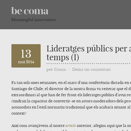
Meaningful innovation
Lideratges públics per 
13
temps (I)
mai 2014
per
Coma
⋅
Deixa un comentari
Fa tan sols unes setmanes, en el marc d’una conferència dictada en
Santiago de Chile, el director de la nostra firma va reiterar que el
extraordinari al que han de fer front els lideratges públics d’avui r
¿tindran la capacitat de convertir-se en actors moderadors dels proc
acomodats en l’estil normatiu tradicional que els acabarà situant a
context?
Així com avançàvem al nostre
article
anterior, afegim aquí que la n