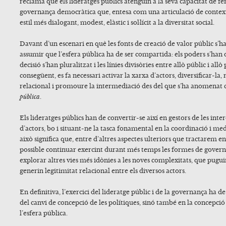
reclama que els lideratges públics atenguin a la seva capacitat de f
governança democràtica que, entesa com una articulació de context
estil més dialogant, modest, elàstic i sol·lícit a la diversitat social.
Davant d’un escenari en què les fonts de creació de valor públic s’h
assumir que l’esfera pública ha de ser compartida: els poders s’han 
decisió s’han pluralitzat i les línies divisòries entre allò públic i allò 
consegüent, es fa necessari activar la xarxa d’actors, diversificar-la, 
relacional i promoure la intermediació des del que s’ha anomenat
pública
.
Els lideratges públics han de convertir-se així en gestors de les int
d’actors, bo i situant-ne la tasca fonamental en la coordinació i medi
això significa que, entre d’altres aspectes ulteriors que tractarem en 
possible continuar exercint durant més temps les formes de govern 
explorar altres vies més idònies a les noves complexitats, que puguin
generin legitimitat relacional entre els diversos actors.
En definitiva, l’exercici del lideratge públic i de la governança ha d
del canvi de concepció de les polítiques, sinó també en la concepció 
l’esfera pública.