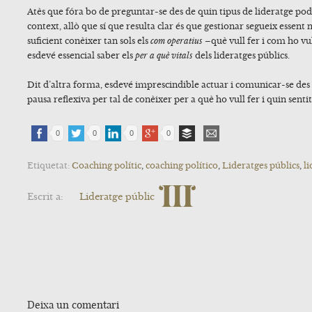
Atès que fóra bo de preguntar-se des de quin tipus de lideratge p
context, allò que sí que resulta clar és que gestionar segueix essent 
suficient conèixer tan sols els
com operatius
–què vull fer i com ho vu
esdevé essencial saber els
per a què vitals
dels lideratges públics.
Dit d’altra forma, esdevé imprescindible actuar i comunicar-se des 
pausa reflexiva per tal de conèixer per a què ho vull fer i quin senti
0
0
0
0
Etiquetat:
Coaching polític
,
coaching político
,
Lideratges públics
,
l
Escrit a:
Lideratge públic
Deixa un comentari