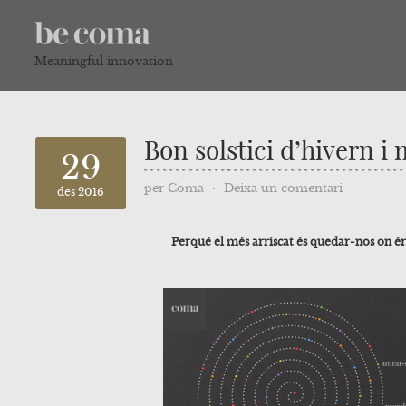
Meaningful innovation
Bon solstici d’hivern i 
29
per
Coma
⋅
Deixa un comentari
des 2016
Perquè el més arriscat és quedar-nos on é