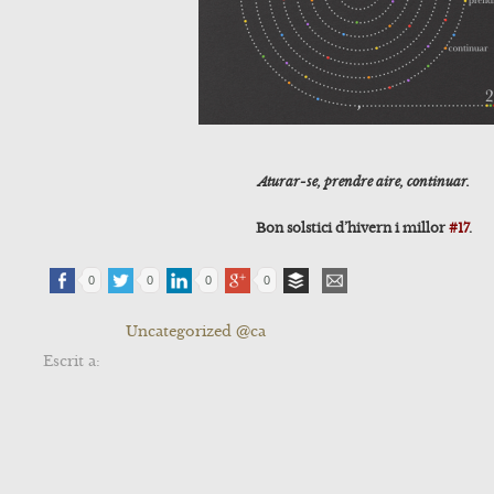
Aturar-se, prendre aire, continuar.
Bon solstici d’hivern i millor
#17
.
0
0
0
0
Uncategorized @ca
Escrit a: