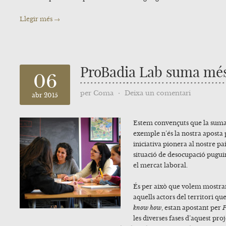
Llegir més →
ProBadia Lab suma mé
06
per
Coma
⋅
Deixa un comentari
abr 2015
Estem convençuts que la suma 
exemple n’és la nostra aposta
iniciativa pionera al nostre pa
situació de desocupació puguin
el mercat laboral.
És per això que volem mostrar
aquells actors del territori q
know how
, estan apostant per
P
les diverses fases d’aquest pro