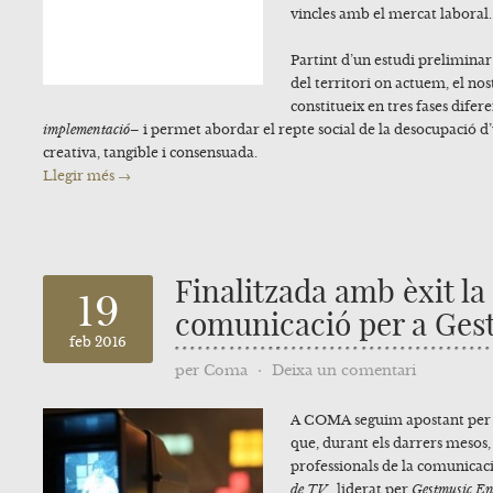
vincles amb el mercat laboral.
Partint d’un estudi preliminar 
del territori on actuem, el n
constitueix en tres fases difer
implementació–
i permet abordar el repte social de la desocupació 
creativa, tangible i consensuada.
Llegir més →
Finalitzada amb èxit la
19
comunicació per a Ges
feb 2016
per
Coma
⋅
Deixa un comentari
A COMA seguim apostant per l
que, durant els darrers meso
professionals de la comunicac
de TV
, liderat per
Gestmusic E