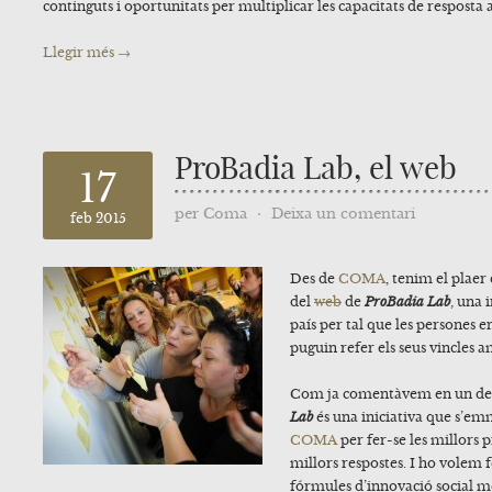
continguts i oportunitats per multiplicar les capacitats de resposta a
Llegir més →
ProBadia Lab, el web
17
per
Coma
⋅
Deixa un comentari
feb 2015
Des de
COMA
, tenim el plaer
del
web
de
ProBadia Lab
,
una i
país per tal que les persones 
puguin refer els seus vincles 
Com ja comentàvem en un del
Lab
és una iniciativa que s’e
COMA
per fer-se les millors 
millors respostes. I ho volem f
fórmules d’innovació social més