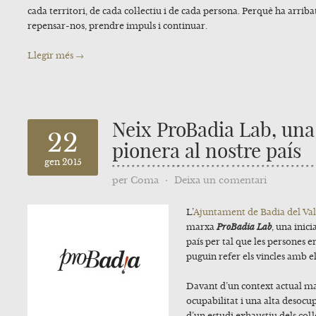
cada territori, de cada col·lectiu i de cada persona. Perquè ha arri
repensar-nos, prendre impuls i continuar.
Llegir més →
Neix ProBadia Lab, una 
22
pionera al nostre país
gen 2015
per
Coma
⋅
Deixa un comentari
L’
Ajuntament de Badia del Val
marxa
ProBadia Lab
, una inic
país per tal que les persones 
puguin refer els vincles amb e
Davant d’un context actual ma
ocupabilitat i una alta desocu
d’un estudi exhaustiu dels col·