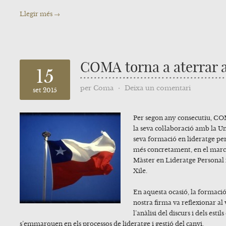
Llegir més →
COMA torna a aterrar a
15
per
Coma
⋅
Deixa un comentari
set 2015
Per segon any consecutiu, C
la seva col·laboració amb la U
seva formació en lideratge per
més concretament, en el marc 
Màster en Lideratge Personal 
Xile.
En aquesta ocasió, la formació
nostra firma va reflexionar al
l’anàlisi del discurs i dels est
s’emmarquen en els processos de lideratge i gestió del canvi.