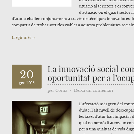
situació al territori, i es conv
d’actuació on el quart sector i
d’atur treballen conjuntament a través de tècniques innovadores d
compartit de trobar sortides viables a aquesta problemàtica socia
Llegir més →
La innovació social co
20
oportunitat per a l’ocu
gen 2015
per
Coma
⋅
Deixa un comentari
L’afectació més greu del conte
dubte, l’alt nivell de desocupac
les taxes d’atur han impactat de
qual no només li ateny un conj
per a una qualitat de vida dig