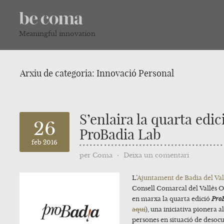
Meaningful innovation
Arxiu de categoria:
Innovació Personal
S’enlaira la quarta edic
26
ProBadia Lab
feb 2016
per
Coma
⋅
Deixa un comentari
L’
Ajuntament de Badia del Val
Consell Comarcal del Vallès O
en marxa la quarta edició
Pro
aquí
), una iniciativa pionera al
persones en situació de desocu