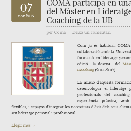
COMA participa en una
07
del Màster en Lideratge
nov 2015
Coaching de la UB
per
Coma
⋅
Deixa un comentari
Com ja és habitual, COMA 
col·laboració amb la Univers
formació en lideratge perso
edició –la desena– del
Màst
Coaching
(2015-2017).
La missió d’aquesta formació
desenvolupar el lideratge 
professionals del coachin
experiència pràctica, amb 
flexibles, i capaços d’integrar les necessitats d’èxit dels seus cli
seu lideratge personal i professional.
Llegir més →