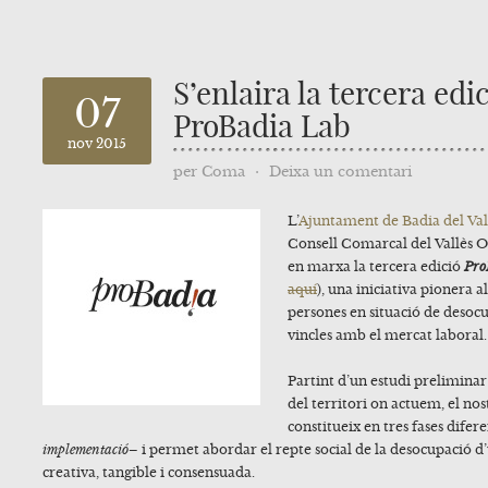
S’enlaira la tercera edi
07
ProBadia Lab
nov 2015
per
Coma
⋅
Deixa un comentari
L’
Ajuntament de Badia del Val
Consell Comarcal del Vallès O
en marxa la tercera edició
Pro
aquí
), una iniciativa pionera al
persones en situació de desocu
vincles amb el mercat laboral.
Partint d’un estudi preliminar 
del territori on actuem, el n
constitueix en tres fases difer
implementació–
i permet abordar el repte social de la desocupació 
creativa, tangible i consensuada.